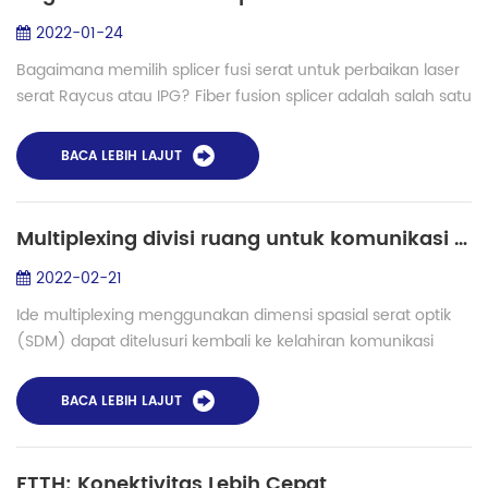
2022-01-24
Bagaimana memilih splicer fusi serat untuk perbaikan laser
serat Raycus atau IPG? Fiber fusion splicer adalah salah satu
alat perbaikan laser serat. Ketika modul serat laser optik
rusak, kita membutuh...
BACA LEBIH LAJUT
Multiplexing divisi ruang untuk komunikasi dan aplikasi serat optik di masa depan
2022-02-21
Ide multiplexing menggunakan dimensi spasial serat optik
(SDM) dapat ditelusuri kembali ke kelahiran komunikasi
serat optik. Namun, karena kapasitas transmisi sistem
transmisi WDM berdasarkan serat op...
BACA LEBIH LAJUT
FTTH: Konektivitas Lebih Cepat