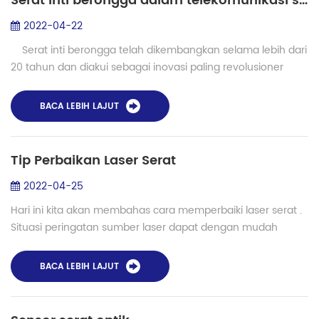
Serat inti berongga dalam telekomunikasi serat optik dan laser
2022-04-22
Serat inti berongga telah dikembangkan selama lebih dari
20 tahun dan diakui sebagai inovasi paling revolusioner
dalam teknologi serat kristal fotonik. Dalam jenis serat kristal
fotonik ...
BACA LEBIH LAJUT
Tip Perbaikan Laser Serat
2022-04-25
Hari ini kita akan membahas cara memperbaiki laser serat .
Situasi peringatan sumber laser dapat dengan mudah
dibagi menjadi kerusakan sirkuit dan kerusakan optik. Jika
kerusakan sirkuit, biasanya pap...
BACA LEBIH LAJUT