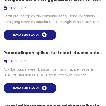
2022-03-14
Serat pra-pengakhiran bukanlah iseng-iseng, ini adalah
cara yang semakin populer untuk mengirimkan kabel serat
dengan cara yang lebih tepat waktu dan hemat biaya . Itu
tidak boleh terbatas pada proyek...
BACA LEBIH LAJUT
Perbandingan splicer fusi serat khusus antara SHINHO dan Fujikura FSM
2022-04-13
Ada berbagai merek khusus fiber fusion splicer, seperti
Fujikura, Fitel dan SHINHO. Hari ini kita akan melihat
perbandingan antara Fujikura FSM100P, FSM 100M,
FSM100M+, FSM100P+ dan splicer fusi serat...
BACA LEBIH LAJUT