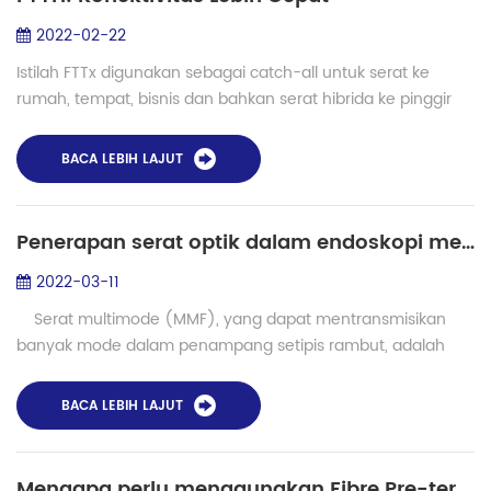
2022-02-22
Istilah FTTx digunakan sebagai catch-all untuk serat ke
rumah, tempat, bisnis dan bahkan serat hibrida ke pinggir
jalan. Sebagian besar kami peduli dengan serat ke rumah,
tetapi kami akan membahas sem...
BACA LEBIH LAJUT
Penerapan serat optik dalam endoskopi medis
2022-03-11
Serat multimode (MMF), yang dapat mentransmisikan
banyak mode dalam penampang setipis rambut, adalah
media yang sangat efisien yang saat ini digunakan untuk
mentransmisikan cahaya inform...
BACA LEBIH LAJUT
Mengapa perlu menggunakan Fibre Pre-terminated