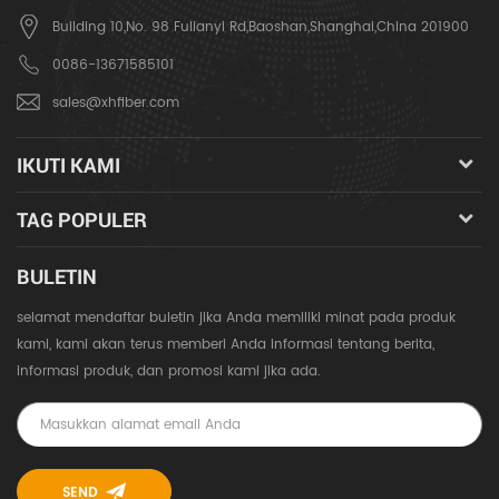
Building 10,No. 98 Fulianyi Rd,Baoshan,Shanghai,China 201900
0086-13671585101
sales@xhfiber.com
IKUTI KAMI
TAG POPULER
BULETIN
selamat mendaftar buletin jika Anda memiliki minat pada produk
kami, kami akan terus memberi Anda informasi tentang berita,
informasi produk, dan promosi kami jika ada.