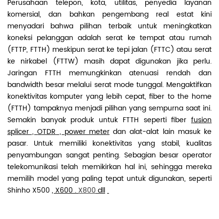
Perusahaan telepon, kota, utilitas, penyedia layanan
komersial, dan bahkan pengembang real estat kini
menyadari bahwa pilihan terbaik untuk meningkatkan
koneksi pelanggan adalah serat ke tempat atau rumah
(FTTP, FTTH) meskipun serat ke tepi jalan (FTTC) atau serat
ke nirkabel (FTTW) masih dapat digunakan jika perlu.
Jaringan FTTH memungkinkan atenuasi rendah dan
bandwidth besar melalui serat mode tunggal. Mengaktifkan
konektivitas komputer yang lebih cepat, fiber to the home
(FTTH) tampaknya menjadi pilihan yang sempurna saat ini.
Semakin banyak produk untuk FTTH seperti fiber
fusion
splicer
,
OTDR
,
power meter
dan alat-alat lain masuk ke
pasar. Untuk memiliki konektivitas yang stabil, kualitas
penyambungan sangat penting. Sebagian besar operator
telekomunikasi telah memikirkan hal ini, sehingga mereka
memilih model yang paling tepat untuk digunakan, seperti
Shinho X500
,
X600
.
X800
dll