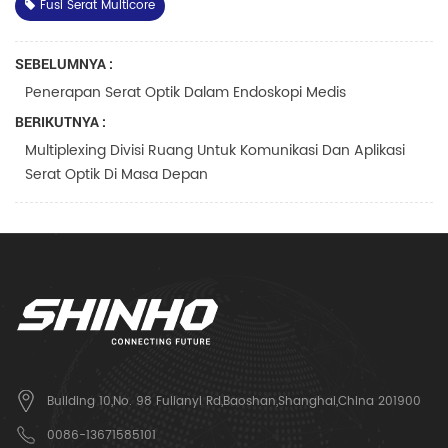
Fusi Serat Multicore
SEBELUMNYA :
Penerapan Serat Optik Dalam Endoskopi Medis
BERIKUTNYA :
Multiplexing Divisi Ruang Untuk Komunikasi Dan Aplikasi
Serat Optik Di Masa Depan
Building 10,No. 98 Fulianyi Rd,Baoshan,Shanghai,China 201900
0086-13671585101