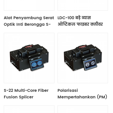
Alat Penyambung Serat
LDC-100 बड़े व्यास
Optik Inti Berongga S-
ऑप्टिकल फाइबर क्लीवर
23
S-22 Multi-Core Fiber
Polarisasi
Fusion Splicer
Mempertahankan (PM)
Serat Fusion Splicer S-
12