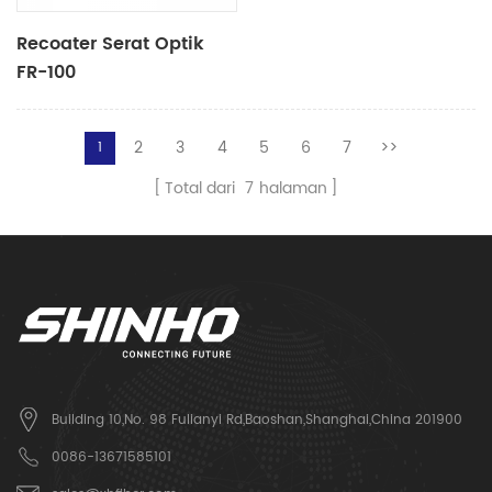
Recoater Serat Optik
FR-100
2
3
4
5
6
7
>>
1
Total dari
7
halaman
Building 10,No. 98 Fulianyi Rd,Baoshan,Shanghai,China 201900
0086-13671585101