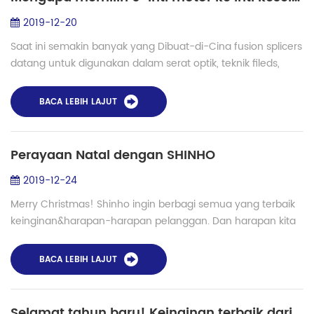
2019-12-20
Saat ini semakin banyak yang Dibuat-di-Cina fusion splicers
datang untuk digunakan dalam serat optik, teknik fileds,
mereka dicintai oleh pengguna dengan harga yang lebih
rendah tetapi juga kinerja ya...
BACA LEBIH LAJUT
Perayaan Natal dengan SHINHO
2019-12-24
Merry Christmas! Shinho ingin berbagi semua yang terbaik
keinginan&harapan-harapan pelanggan. Dan harapan kita
semua telah terang masa depan. Apa masa depan? Digital
dan cerdas belajar, hidup dan ...
BACA LEBIH LAJUT
Selamat tahun baru! Keinginan terbaik dari Shinho~