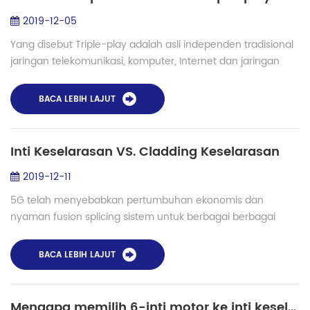
2019-12-05
Yang disebut Triple-play adalah asli independen tradisional
jaringan telekomunikasi, komputer, Internet dan jaringan
televisi kabel akan cenderung meniru dan
mengintegrasikan dengan satu sama lain. Pe...
BACA LEBIH LAJUT
Inti Keselarasan VS. Cladding Keselarasan
2019-12-11
5G telah menyebabkan pertumbuhan ekonomis dan
nyaman fusion splicing sistem untuk berbagai berbagai
penerapan termasuk akses jaringan FTTH, LAN , kapal selam
instalasi dll. Fusion splicing adalah pros...
BACA LEBIH LAJUT
Mengapa memilih 6-inti motor ke inti keselarasan serat fusion splicer?