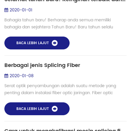
2020-01-01
Bahagia tahun baru! Berharap anda semua memiliki
bahagia dan sejahtera Tahun Baru! Baru tahun selalu
berarti harapan baru, rencana baru dan kehidupan baru.
Tentu saja, yang paling bahagia saat ini unt...
BACA LEBIH LAJUT
Berbagai jenis Splicing Fiber
2020-01-08
Serat optik penyambungan adalah suatu metode yang
penting dalam instalasi fiber optic jaringan. Fiber optic
splicing merupakan metode penting dari bergabung
dengan dua serat optik bersama-sama. Ini ad...
BACA LEBIH LAJUT