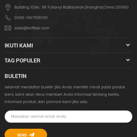
Building 10,No. 98 Fulianyi Rd,Baoshan,Shanghai,China 201900
0086-13671585101
sales@xhfiber.com
IKUTI KAMI
TAG POPULER
BULETIN
selamat mendaftar buletin jika Anda memiliki minat pada produk
kami, kami akan terus memberi Anda informasi tentang berita,
informasi produk, dan promosi kami jika ada.