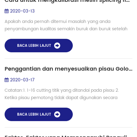
Cara untuk mengkalibrasi mesin splicing fiber BUSUR manual?
2020-03-13
Apakah anda pernah ditemui masalah yang anda
penyambungan kualitas semakin buruk dan buruk setelah
waktu yang lama? Mengapa ini terjadi dan bagaimana cara
memperbaikinya? Salah satu pentingnya pengaru...
BACA LEBIH LAJUT
Penggantian dan menyesuaikan pisau Golok di fusion splicer kit
2020-03-17
Catatan:1. 1-16 cutting titik yang ditandai pada pisau 2.
Ketika pisau pemotong tidak dapat digunakan secara
normal, silahkan membersihkan pisau dan perlengkapan
dalam waktu 3. Jika itu masih tidak da...
BACA LEBIH LAJUT