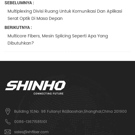
SEBELUMNYA :
Multiplexing Divisi Ruang Untuk Komunikasi Dan Aplikasi
Serat Optik Di Masa Depan
BERIKUTNYA :
Multicore Fibers, Mesin Splicing Seperti Apa Yang
Dibutuhkan?
Building 10,No. 98 Fulianyi Rd,Baoshan,Shanghai,China 201900
0086-13671585101
sales@xhfiber.com