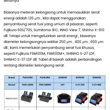
seratnya.
Biasanya meteran kelongsong untuk memasukkan serat
energi adalah 125
μm
, kita dapat menggunakan
penyambung serat fusi yang umum di pasaran, seperti
Fujikura 60S/70S, Sumitomo 81C, INNO View 7, Shinho X-910
dll. Tetapi untuk mengeluarkan serat energi , biasanya
diameter kelongsongnya sekitar 250
μm
, 400
μm
, 600
μm
dll., kami memerlukan penyambung serat fusi khusus,
seperti Fujikura FSM100M, FSM100M+, SHINHO S-27 LDF,
SHINHO S-37 LDF dll. Tabel di
bawah
adalah perbandingan
rentang diameter kelongsong serat.