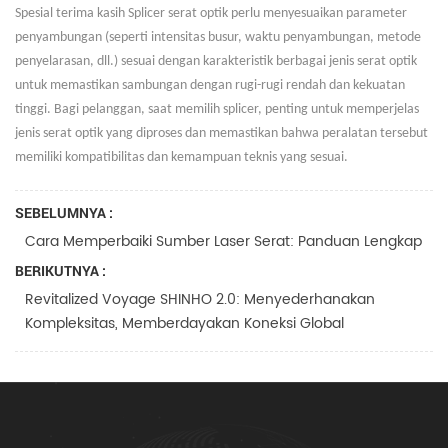
Spesial
terima kasih
Splicer serat optik perlu menyesuaikan parameter
penyambungan (seperti intensitas busur, waktu penyambungan, metode
penyelarasan, dll.) sesuai dengan karakteristik berbagai jenis serat optik
untuk memastikan sambungan dengan rugi-rugi rendah dan kekuatan
tinggi. Bagi pelanggan, saat memilih splicer, penting untuk memperjelas
jenis serat optik yang diproses dan memastikan bahwa peralatan tersebut
memiliki kompatibilitas dan kemampuan teknis yang sesuai.
SEBELUMNYA :
Cara Memperbaiki Sumber Laser Serat: Panduan Lengkap
BERIKUTNYA :
Revitalized Voyage SHINHO 2.0: Menyederhanakan
Kompleksitas, Memberdayakan Koneksi Global