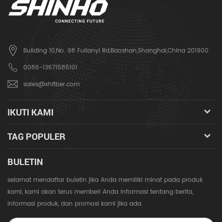
Building 10,No. 98 Fulianyi Rd,Baoshan,Shanghai,China 201900
0086-13671585101
sales@xhfiber.com
IKUTI KAMI
TAG POPULER
BULETIN
selamat mendaftar buletin jika Anda memiliki minat pada produk
kami, kami akan terus memberi Anda informasi tentang berita,
informasi produk, dan promosi kami jika ada.