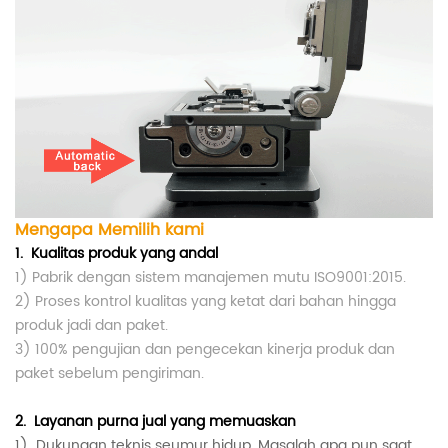
Mengapa Memilih kami
1.
Kualitas produk yang andal
1) Pabrik dengan sistem manajemen mutu ISO9001:2015.
2) Proses kontrol kualitas yang ketat dari bahan hingga
produk jadi dan paket.
3) 100% pengujian dan pengecekan kinerja produk dan
paket sebelum pengiriman.
2.
Layanan purna jual yang memuaskan
1)
Dukungan teknis seumur hidup.
Masalah apa pun saat