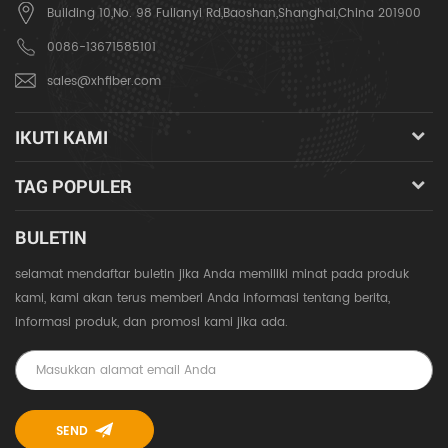
Building 10,No. 98 Fulianyi Rd,Baoshan,Shanghai,China 201900
0086-13671585101
sales@xhfiber.com
IKUTI KAMI
TAG POPULER
BULETIN
selamat mendaftar buletin jika Anda memiliki minat pada produk
kami, kami akan terus memberi Anda informasi tentang berita,
informasi produk, dan promosi kami jika ada.