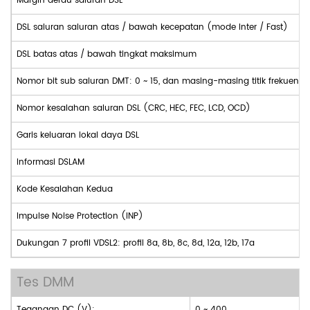
Margin derau saluran DSL
DSL saluran saluran atas / bawah kecepatan (mode Inter / Fast)
DSL batas atas / bawah tingkat maksimum
Nomor bit sub saluran DMT: 0 ~ 15, dan masing-masing titik frekuensi
Nomor kesalahan saluran DSL (CRC, HEC, FEC, LCD, OCD)
Garis keluaran lokal daya DSL
Informasi DSLAM
Kode Kesalahan Kedua
Impulse Noise Protection (INP)
Dukungan 7 profil VDSL2: profil 8a, 8b, 8c, 8d, 12a, 12b, 17a
Tes DMM
Tegangan DC (V):
0 ~ 400