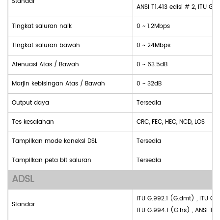
Standar
ANSI T1.413 edisi # 2,
ITU G.9
Tingkat saluran naik
0 ~ 1.2Mbps
Tingkat saluran bawah
0 ~ 24Mbps
Atenuasi Atas / Bawah
0 ~ 63.5dB
Marjin kebisingan Atas / Bawah
0 ~ 32dB
Output daya
Tersedia
Tes kesalahan
CRC, FEC, HEC, NCD, LOS
Tampilkan mode koneksi DSL
Tersedia
Tampilkan peta bit saluran
Tersedia
ADSL
ITU G.992.1 (G.dmt)
,
ITU G.9
Standar
ITU G.994.1 (G.hs)
,
ANSI T1.4