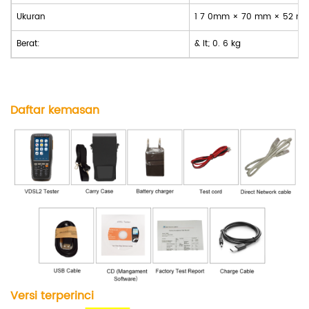
Ukuran
1
7
0mm ×
70
mm ×
52
m
Berat:
& lt; 0.
6
kg
Daftar kemasan
Versi terperinci