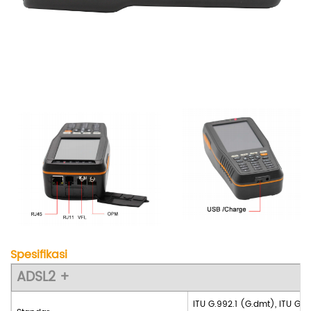
Spesifikasi
ADSL2 +
ITU G.992.1 (G.dmt), ITU G.99