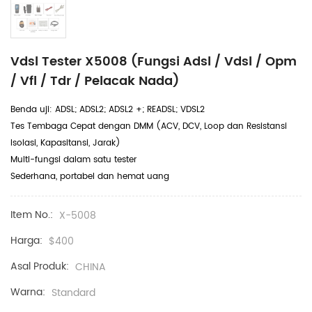
Vdsl Tester X5008 (fungsi Adsl / Vdsl / Opm
/ Vfl / Tdr / Pelacak Nada)
Benda uji: ADSL; ADSL2; ADSL2 +; READSL; VDSL2
Tes Tembaga Cepat dengan DMM (ACV, DCV, Loop dan Resistansi
Isolasi, Kapasitansi, Jarak)
Multi-fungsi dalam satu tester
Sederhana, portabel dan hemat uang
Item No.:
X-5008
Harga:
$400
Asal Produk:
CHINA
Warna:
Standard