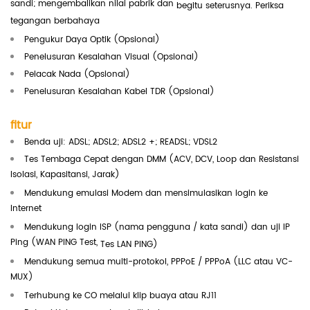
sandi; mengembalikan nilai pabrik dan
begitu seterusnya.
Periksa
tegangan berbahaya
Pengukur Daya Optik (Opsional)
Penelusuran Kesalahan Visual (Opsional)
Pelacak Nada (Opsional)
Penelusuran Kesalahan Kabel TDR (Opsional)
fitur
Benda uji: ADSL; ADSL2; ADSL2 +; READSL; VDSL2
Tes Tembaga Cepat dengan DMM (ACV, DCV, Loop dan Resistansi
Isolasi, Kapasitansi, Jarak)
Mendukung emulasi Modem dan mensimulasikan login ke
Internet
Mendukung login ISP (nama pengguna / kata sandi) dan uji IP
Ping (WAN PING Test,
Tes LAN PING)
Mendukung semua multi-protokol, PPPoE / PPPoA (LLC atau VC-
MUX)
Terhubung ke CO melalui klip buaya atau RJ11