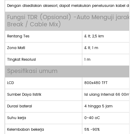
Dengan
disediakan
aksesori, dapat melakukan penelusuran kabel da
Fungsi TDR (Opsional) -Auto Menguji jara
Break / Cable Mix)
Rentang Tes
& lt;
2,5 km
Zona Mati
& lt;
1 m
Tingkat Resolusi
1 m
Spesifikasi umum
LCD
800x480 TFT
Sumber Daya listrik
Isi ulang internal
66
00mAH 
Durasi baterai
4 hingga 5 jam
Suhu kerja
0-40 oC
Kelembaban bekerja
5% -90%