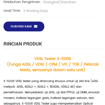
Pelabuhan Pengiriman:
Shanghai/Shenzhen
Lead Time:
3 Working Days
HUBUNGI KAMI
RINCIAN PRODUK
VDSL Tester X-5008
(Fungsi ADSL / VDSL / OPM / VFL / TDR / Pelacak
Nada, semuanya dalam satu unit)
X-5008 VDSL tester yang dirancang khusus untuk uji slid line (xDSL
meliputi: ADSL, ADSL2 +, ADSL2 +, READSL, VDSL2 dll) dan
pemeliharaan. Menyediakan uji xDSL, uji dial PPPoE, uji DMM, emulasi
modem, indikasi tegangan garis, indikasi tegangan saluran, dan
sebagainya.
X-5008 VDSL Tester juga memperkenalkan Optical