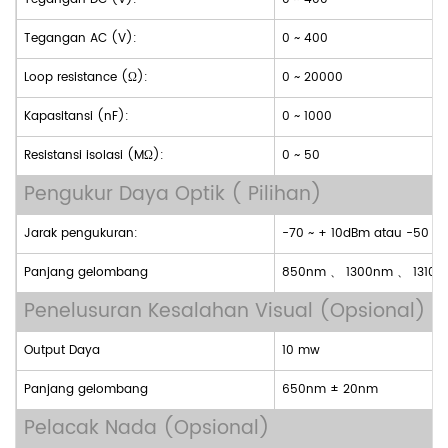
Tegangan AC (V):
0 ~ 400
Loop resistance (Ω):
0 ~ 20000
Kapasitansi (nF):
0 ~ 1000
Resistansi isolasi (MΩ):
0 ~ 50
Pengukur Daya Optik
( Pilihan)
Jarak pengukuran:
-70 ~ + 10dBm atau -50 ~
Panjang gelombang
850nm
、
1300nm
、
1310
Penelusuran Kesalahan Visual (Opsional)
Output Daya
10 mw
Panjang gelombang
650nm ± 20nm
Pelacak Nada (Opsional)