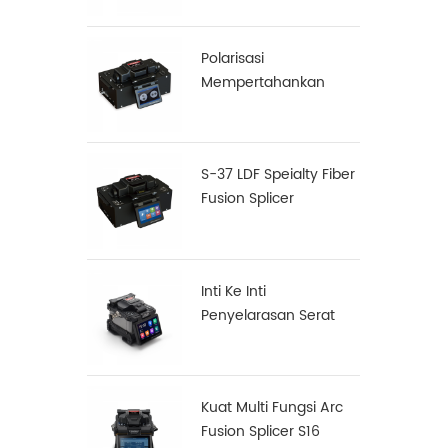
Polarisasi
Mempertahankan
(PM) Serat Fusion
Splicer S-12
S-37 LDF Speialty Fiber
Fusion Splicer
Inti Ke Inti
Penyelarasan Serat
Fusion Splicer X900
Kuat Multi Fungsi Arc
Fusion Splicer S16