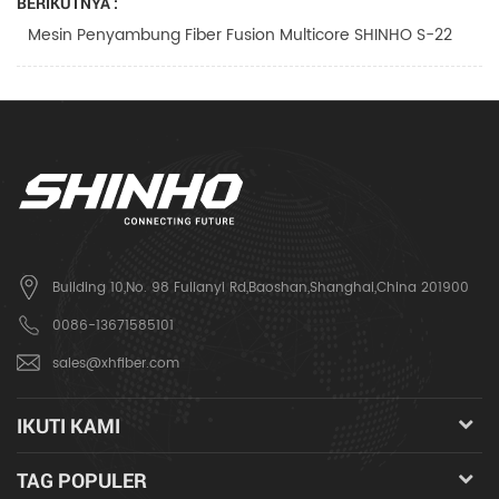
BERIKUTNYA :
Mesin Penyambung Fiber Fusion Multicore SHINHO S-22
Building 10,No. 98 Fulianyi Rd,Baoshan,Shanghai,China 201900
0086-13671585101
sales@xhfiber.com
IKUTI KAMI
TAG POPULER