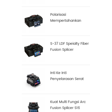
Polarisasi
Mempertahankan
(PM) Serat Fusion
Splicer S-12
S-37 LDF Speialty Fiber
Fusion Splicer
Inti Ke Inti
Penyelarasan Serat
Fusion Splicer X900
Kuat Multi Fungsi Arc
Fusion Splicer S16