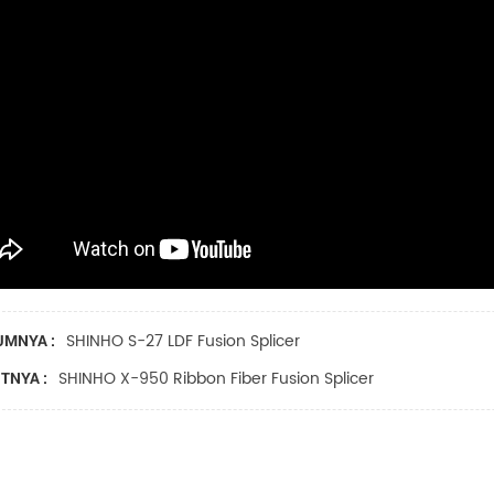
SHINHO S-27 LDF Fusion Splicer
UMNYA :
SHINHO X-950 Ribbon Fiber Fusion Splicer
TNYA :