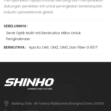
memperdalam upaya inovasi teknologi dan menyediakan
dukungan peralatan inti untuk peningkatan berkelanjutan
industri optoelektronik global.
SEBELUMNYA :
Serat Optik Multi-Inti Berstruktur Mikro Untuk
Penginderaan
Apa Itu OM1, OM2, OM3, Dan Fiber G.651?
BERIKUTNYA :
Building 10,No. 98 Fulianyi Rd,Baoshan,Shanghai,China 201900