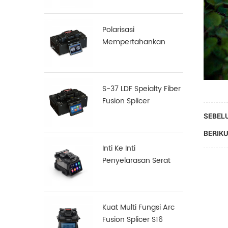
Polarisasi
Mempertahankan
(PM) Serat Fusion
Splicer S-12
S-37 LDF Speialty Fiber
Fusion Splicer
SEBEL
BERIKU
Inti Ke Inti
Penyelarasan Serat
Fusion Splicer X900
Kuat Multi Fungsi Arc
Fusion Splicer S16