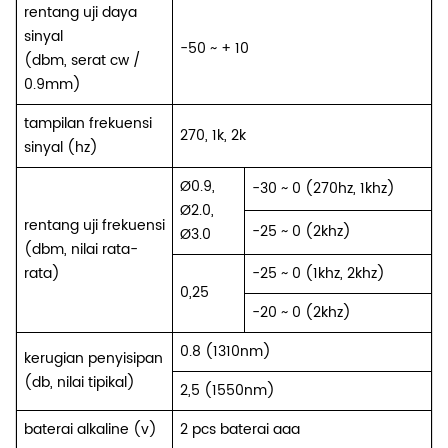
rentang uji daya
sinyal
-50 ~ + 10
(dbm, serat cw /
0.9mm)
tampilan frekuensi
270, 1k, 2k
sinyal (hz)
Ø0.9,
-30 ~ 0 (270hz, 1khz)
Ø2.0,
rentang uji frekuensi
-25 ~ 0 (2khz)
Ø3.0
(dbm, nilai rata-
rata)
-25 ~ 0 (1khz, 2khz)
0,25
-20 ~ 0 (2khz)
0.8 (1310nm)
kerugian penyisipan
(db, nilai tipikal)
2,5 (1550nm)
baterai alkaline (v)
2 pcs baterai aaa