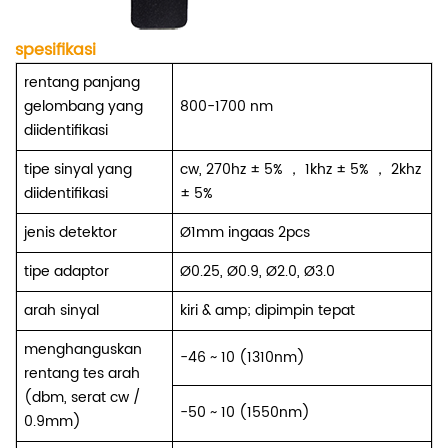
spesifikasi
rentang panjang
gelombang yang
800-1700 nm
diidentifikasi
tipe sinyal yang
cw, 270hz ± 5%
，
1khz ± 5%
，
2khz
diidentifikasi
± 5%
jenis detektor
Ø1mm ingaas 2pcs
tipe adaptor
Ø0.25, Ø0.9, Ø2.0, Ø3.0
arah sinyal
kiri & amp; dipimpin tepat
menghanguskan
-46 ~ 10 (1310nm)
rentang tes arah
(dbm, serat cw /
-50 ~ 10 (1550nm)
0.9mm)