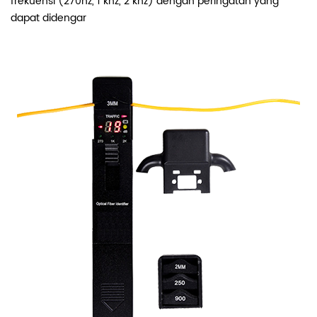
frekuensi (270hz, 1 khz, 2 khz) dengan peringatan yang
dapat didengar