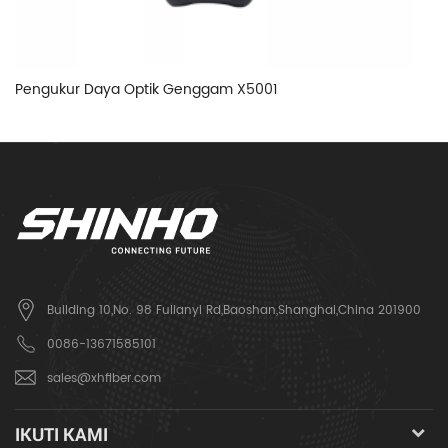
Pengukur Daya Optik Genggam X5001
S
Building 10,No. 98 Fulianyi Rd,Baoshan,Shanghai,China 201900
0086-13671585101
sales@xhfiber.com
IKUTI KAMI