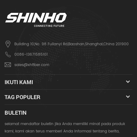
Building 10,No. 98 Fulianyi Rd,Baoshan,Shanghai,China 201900
0086-13671585101
sales@xhfiber.com
IKUTI KAMI
TAG POPULER
BULETIN
selamat mendaftar buletin jika Anda memiliki minat pada produk
kami, kami akan terus memberi Anda informasi tentang berita,