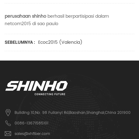
perusahaan shinho
berhasil berpartisipasi dalam
netcom2015 di sao paulo
Ecoc2015 (valencia)
SEBELUMNYA :
Building 10,No. 98 Fulianyi Rd,Baoshan,Shanghai,China 201900
0086-13671585101
sales@xhfiber.com