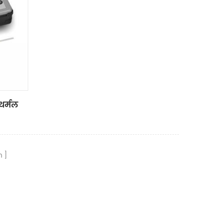
थर्मल
n