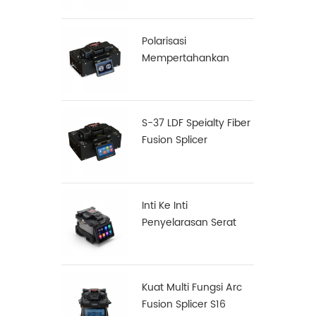
Polarisasi
Mempertahankan
(PM) Serat Fusion
Splicer S-12
S-37 LDF Speialty Fiber
Fusion Splicer
Inti Ke Inti
Penyelarasan Serat
Fusion Splicer X900
Kuat Multi Fungsi Arc
Fusion Splicer S16