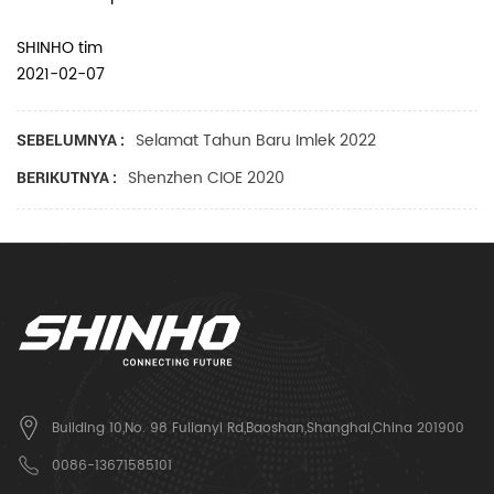
SHINHO tim
2021-02-07
Selamat Tahun Baru Imlek 2022
SEBELUMNYA :
Shenzhen CIOE 2020
BERIKUTNYA :
Building 10,No. 98 Fulianyi Rd,Baoshan,Shanghai,China 201900
0086-13671585101