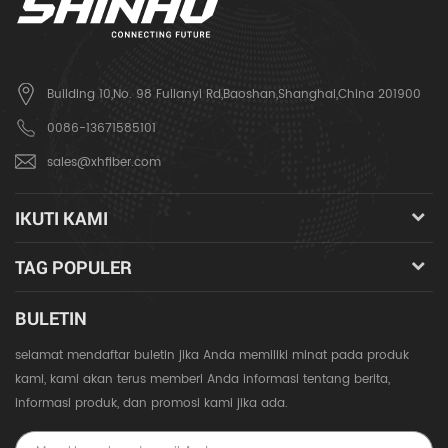
Building 10,No. 98 Fulianyi Rd,Baoshan,Shanghai,China 201900
0086-13671585101
sales@xhfiber.com
IKUTI KAMI
TAG POPULER
BULETIN
selamat mendaftar buletin jika Anda memiliki minat pada produk
kami, kami akan terus memberi Anda informasi tentang berita,
informasi produk, dan promosi kami jika ada.