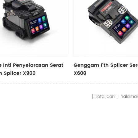
Ke Inti Penyelarasan Serat
Genggam Fth Splicer Ser
n Splicer X900
X600
Total dari
1
halama