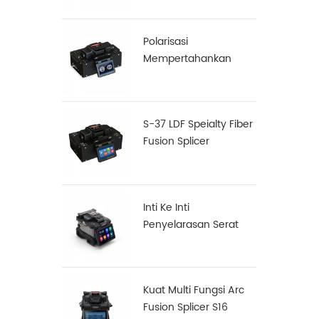
Polarisasi
Mempertahankan
(PM) Serat Fusion
Splicer S-12
S-37 LDF Speialty Fiber
Fusion Splicer
Inti Ke Inti
Penyelarasan Serat
Fusion Splicer X900
Kuat Multi Fungsi Arc
Fusion Splicer S16