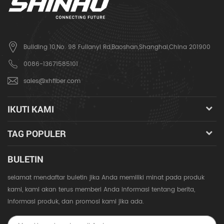
Building 10,No. 98 Fulianyi Rd,Baoshan,Shanghai,China 201900
0086-13671585101
sales@xhfiber.com
IKUTI KAMI
TAG POPULER
BULETIN
selamat mendaftar buletin jika Anda memiliki minat pada produk
kami, kami akan terus memberi Anda informasi tentang berita,
informasi produk, dan promosi kami jika ada.