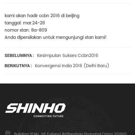
kami akan hadir
ccbn 2016
di beijing
tanggal: mar.24-26
nomor stan: 8a-809
Anda dipersilakan untuk mengunjungi stan kami!
Kesimpulan Sukses Ccbn2016
SEBELUMNYA :
Konvergensi India 2016 (delhi Baru)
BERIKUTNYA :
Building 10,No. 98 Fulianyi Rd,Baoshan,Shanghai,China 201900