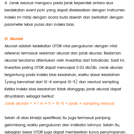
4. Jarak resolusi mengacu pada jarak terpendek antara dua
berdekatan event poin yang dapat diselesaikan dengan instrumen.
Indeks ini mirip dengan acara buta daerah dan berkaitan dengan
parameter lebar pulsa dan indeks bias.
IV. Akurasi
Akurasi adalah kedekatan OTDR nilai pengukuran dengan nilai
referensi, termasuk redaman akurasi dan jarak akurasi. Redaman
akurasi terutama ditentukan oleh linearitas dari fotodioda. Saat ini,
linearitas paling OTDR dapat mencapai 0.02 db/db. Jarak akurasi
tergantung pada indeks bias kesalahan, waktu dasar kesalahan
(yang bervariasi dari 10-4 sampai 10-5) dan resolusi sampling.
Ketika indeks bias kesalahan tidak dianggap, jarak akurasi dapat
dinyatakan sebagai berikut:
Jarak akurasi = ± 1 m ± 5 × 10-5 × jarak ± sampling resolusi
Selain di atas kinerja spesifikasi, itu juga termasuk panjang
gelombang, waktu pengukuran dan indikator lainnya. Selain itu,
sebagian besar OTDR juga dapat memberikan kurva penyimpanan,