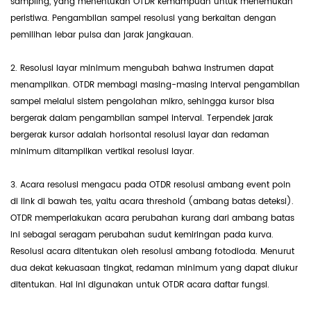
sampling, yang menentukan OTDR kemampuan untuk menemukan
peristiwa. Pengambilan sampel resolusi yang berkaitan dengan
pemilihan lebar pulsa dan jarak jangkauan.
2. Resolusi layar minimum mengubah bahwa instrumen dapat
menampilkan. OTDR membagi masing-masing interval pengambilan
sampel melalui sistem pengolahan mikro, sehingga kursor bisa
bergerak dalam pengambilan sampel interval. Terpendek jarak
bergerak kursor adalah horisontal resolusi layar dan redaman
minimum ditampilkan vertikal resolusi layar.
3. Acara resolusi mengacu pada OTDR resolusi ambang event poin
di link di bawah tes, yaitu acara threshold (ambang batas deteksi).
OTDR memperlakukan acara perubahan kurang dari ambang batas
ini sebagai seragam perubahan sudut kemiringan pada kurva.
Resolusi acara ditentukan oleh resolusi ambang fotodioda. Menurut
dua dekat kekuasaan tingkat, redaman minimum yang dapat diukur
ditentukan. Hal ini digunakan untuk OTDR acara daftar fungsi.