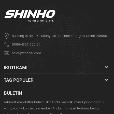
Building 10,No. 98 Fulianyi Rd,Baoshan,Shanghai,China 201900
0086-13671585101
sales@xhfiber.com
IKUTI KAMI
TAG POPULER
BULETIN
selamat mendaftar buletin jika Anda memiliki minat pada produk
kami, kami akan terus memberi Anda informasi tentang berita,