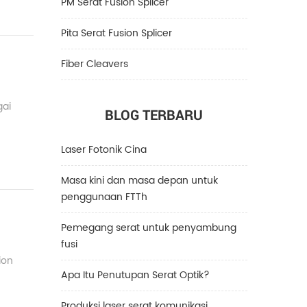
PM Serat Fusion Splicer
Pita Serat Fusion Splicer
Fiber Cleavers
gai
BLOG TERBARU
Laser Fotonik Cina
Masa kini dan masa depan untuk
penggunaan FTTh
Pemegang serat untuk penyambung
fusi
ion
Apa Itu Penutupan Serat Optik?
Produksi laser serat komunikasi