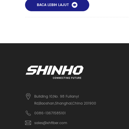
BACA LEBIH LAJUT
Building 10,No. 98 Fulianyi
Rd,Baoshan,Shanghai,China 201900
0086-13671585101
sales@xhfiber.com