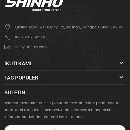
Building 10,No. 98 Fulianyi Rd,Baoshan,Shanghai,China 201900
0086-13671585101
sales@xhfiber.com
IKUTI KAMI
TAG POPULER
BULETIN
selamat mendaftar buletin jika Anda memiliki minat pada produk
kami, kami akan terus memberi Anda informasi tentang berita,
informasi produk, dan promosi kami jika ada.