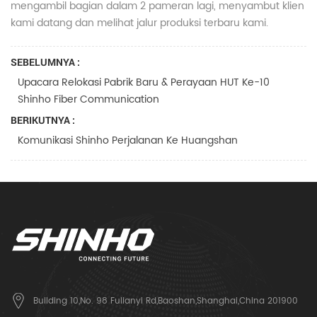
mengambil bagian dalam 2 pameran lagi, menyambut klien
kami datang dan melihat jalur produksi terbaru kami.
SEBELUMNYA :
Upacara Relokasi Pabrik Baru & Perayaan HUT Ke-10
Shinho Fiber Communication
BERIKUTNYA :
Komunikasi Shinho Perjalanan Ke Huangshan
Building 10,No. 98 Fulianyi Rd,Baoshan,Shanghai,China 201900