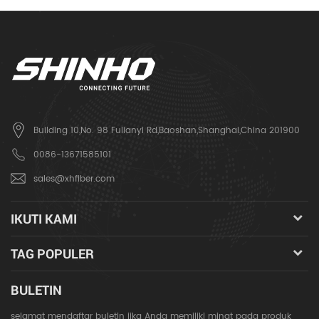
Building 10,No. 98 Fulianyi Rd,Baoshan,Shanghai,China 201900
0086-13671585101
sales@xhfiber.com
IKUTI KAMI
TAG POPULER
BULETIN
selamat mendaftar buletin jika Anda memiliki minat pada produk