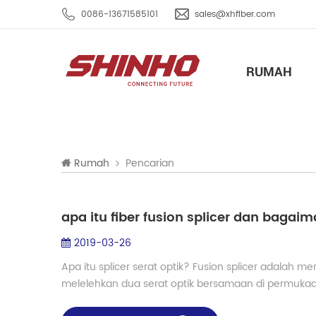
0086-13671585101
sales@xhfiber.com
RUMAH
Pencarian
Rumah
apa itu fiber fusion splicer dan bag
2019-03-26
Apa itu splicer serat optik? Fusion splicer adalah m
melelehkan dua serat optik bersamaan di permukaa