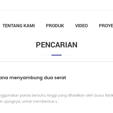
TENTANG KAMI
PRODUK
VIDEO
PROY
PENCARIAN
aimana menyambung dua serat
enggunakan panas bersuhu tinggi yang dihasilkan oleh busur listri
n ujungnya, untuk membentuk s...