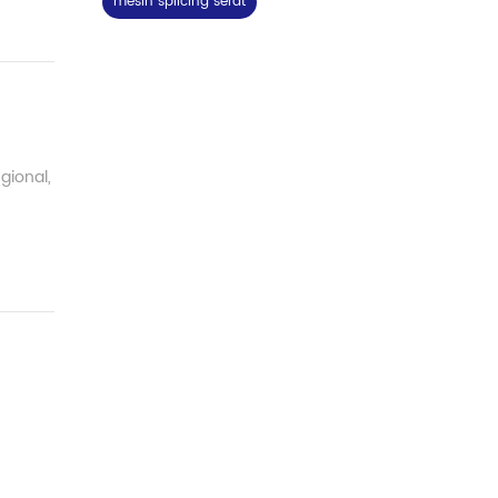
mesin splicing serat
gional,