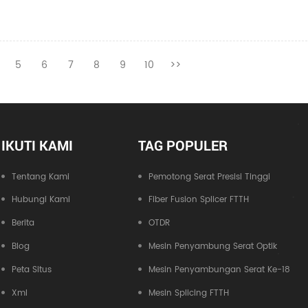
5
6
7
8
9
10
>>
IKUTI KAMI
TAG POPULER
Tentang Kami
Pemotong Serat Presisi Tinggi
Hubungi Kami
Fiber Fusion Splicer FTTH
Berita
OTDR
Blog
Mesin Penyambung Serat Optik
Peta Situs
Mesin Penyambungan Serat Ke-18
Xml
Mesin Splicing FTTH