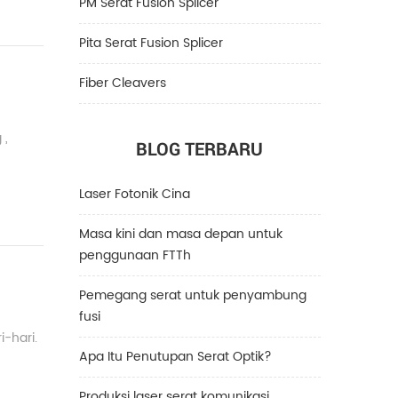
PM Serat Fusion Splicer
Pita Serat Fusion Splicer
Fiber Cleavers
 ,
BLOG TERBARU
Laser Fotonik Cina
Masa kini dan masa depan untuk
penggunaan FTTh
Pemegang serat untuk penyambung
fusi
-hari.
Apa Itu Penutupan Serat Optik?
Produksi laser serat komunikasi