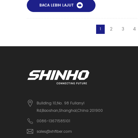
BACA LEBIH LAJUT
2
3
4
1
Building 10,No. 98 Fulianyi
Rd,Baoshan,Shanghai,China 201900
0086-13671585101
sales@xhfiber.com