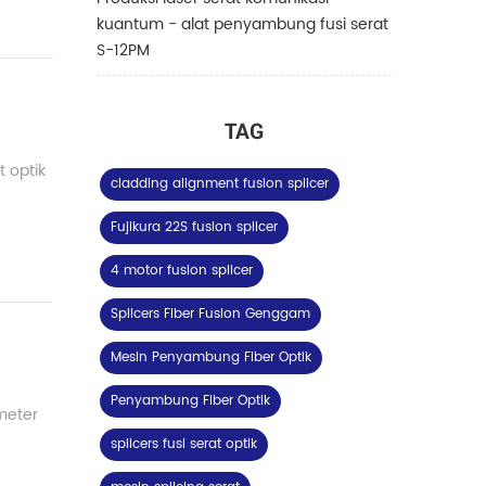
kuantum - alat penyambung fusi serat
S-12PM
TAG
 optik
cladding alignment fusion splicer
Fujikura 22S fusion splicer
4 motor fusion splicer
Splicers Fiber Fusion Genggam
Mesin Penyambung Fiber Optik
Penyambung Fiber Optik
ameter
splicers fusi serat optik