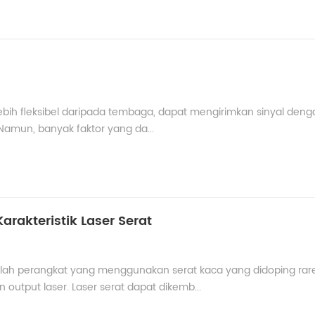
an lebih fleksibel daripada tembaga, dapat mengirimkan sinyal den
Namun, banyak faktor yang da...
arakteristik Laser Serat
dalah perangkat yang menggunakan serat kaca yang didoping rar
utput laser. Laser serat dapat dikemb...