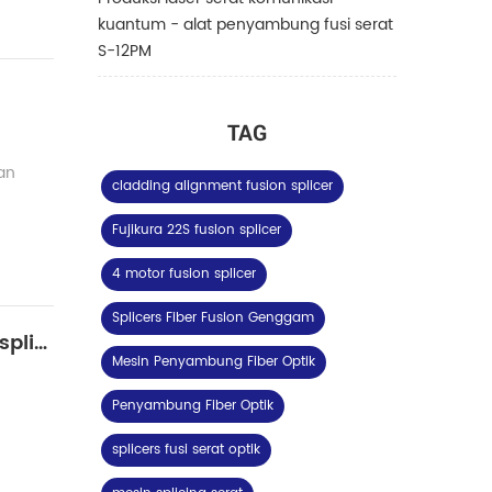
kuantum - alat penyambung fusi serat
S-12PM
TAG
an
cladding alignment fusion splicer
Fujikura 22S fusion splicer
4 motor fusion splicer
Splicers Fiber Fusion Genggam
Penerapan sensor serat optik pemelihara polarisasi dalam deteksi panas bumi- fusion splicer Shinho S-12PM
Mesin Penyambung Fiber Optik
Penyambung Fiber Optik
splicers fusi serat optik