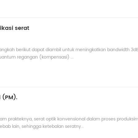
kasi serat
langkah berikut dapat diambil untuk meningkatkan bandwidth 3d
i-kuantum regangan (kompensasi) ...
 (PM).
am prakteknya, serat optik konvensional dalam proses produksin
ab lain, sehingga ketebalan seratny...