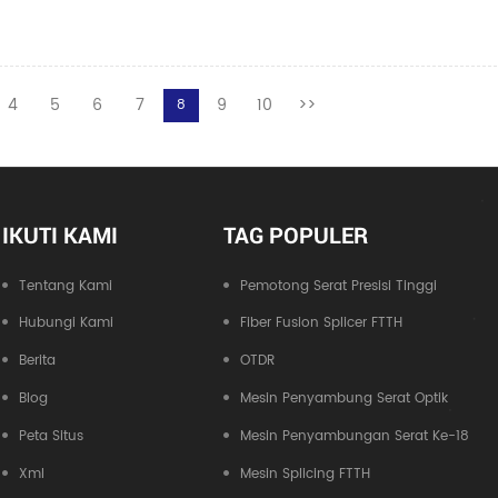
4
5
6
7
9
10
>>
8
IKUTI KAMI
TAG POPULER
Tentang Kami
Pemotong Serat Presisi Tinggi
Hubungi Kami
Fiber Fusion Splicer FTTH
Berita
OTDR
Blog
Mesin Penyambung Serat Optik
Peta Situs
Mesin Penyambungan Serat Ke-18
Xml
Mesin Splicing FTTH