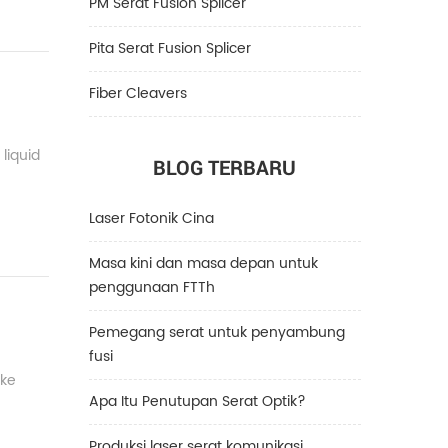
PM Serat Fusion Splicer
Pita Serat Fusion Splicer
Fiber Cleavers
liquid
BLOG TERBARU
Laser Fotonik Cina
Masa kini dan masa depan untuk
penggunaan FTTh
Pemegang serat untuk penyambung
fusi
 ke
Apa Itu Penutupan Serat Optik?
Produksi laser serat komunikasi