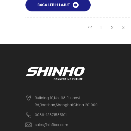
BACA LEBIH LAJUT
<<
1
2
3
Building 10,No. 98 Fulianyi
Rd,Baoshan,Shanghai,China 201900
0086-13671585101
sales@xhfiber.com