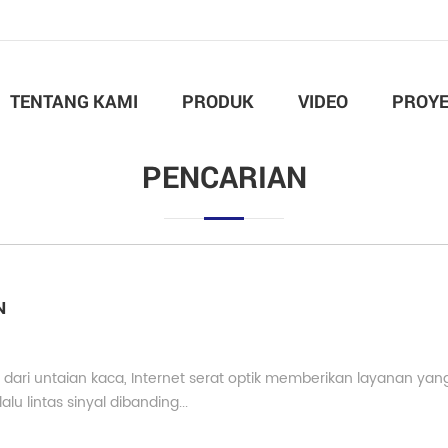
TENTANG KAMI
PRODUK
VIDEO
PROY
PENCARIAN
N
t dari untaian kaca, Internet serat optik memberikan layanan yang
u lintas sinyal dibanding...