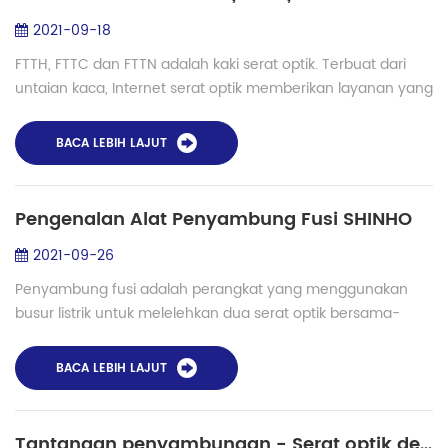
2021-09-18
FTTH, FTTC dan FTTN adalah kaki serat optik. Terbuat dari
untaian kaca, Internet serat optik memberikan layanan yang
lebih cepat dan lancar dengan lebih banyak ruang untuk
lalu lintas sinyal dibanding...
BACA LEBIH LAJUT
Pengenalan Alat Penyambung Fusi SHINHO
2021-09-26
Penyambung fusi adalah perangkat yang menggunakan
busur listrik untuk melelehkan dua serat optik bersama-
sama di permukaan ujungnya dan membentuk satu serat
panjang. Sambungan yang dihasilkan, atau sa...
BACA LEBIH LAJUT
Tantangan penyambungan - Serat optik dengan inti gliserin cair