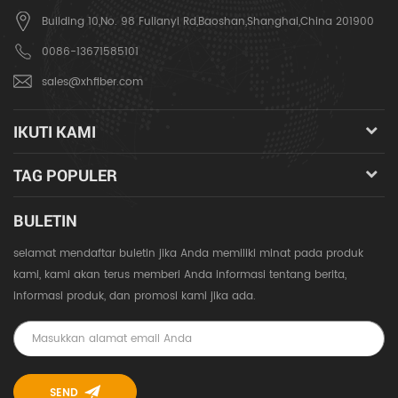
Building 10,No. 98 Fulianyi Rd,Baoshan,Shanghai,China 201900
0086-13671585101
sales@xhfiber.com
IKUTI KAMI
TAG POPULER
BULETIN
selamat mendaftar buletin jika Anda memiliki minat pada produk
kami, kami akan terus memberi Anda informasi tentang berita,
informasi produk, dan promosi kami jika ada.