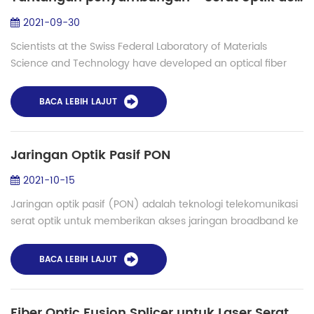
2021-09-30
Scientists at the Swiss Federal Laboratory of Materials
Science and Technology have developed an optical fiber
with a liquid glycerin core that is stronger and can transmit
data just as reliably as co...
BACA LEBIH LAJUT
Jaringan Optik Pasif PON
2021-10-15
Jaringan optik pasif (PON) adalah teknologi telekomunikasi
serat optik untuk memberikan akses jaringan broadband ke
pelanggan akhir. Arsitekturnya menerapkan topologi point-
to-multipoint di mana satu ...
BACA LEBIH LAJUT
Fiber Optic Fusion Splicer untuk Laser Serat