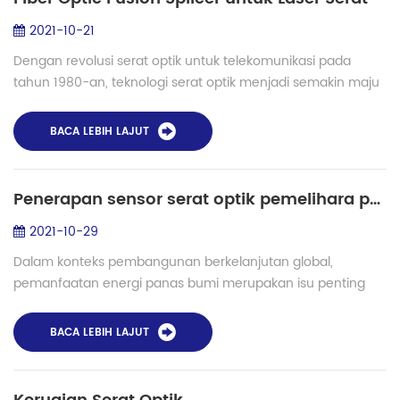
2021-10-21
Dengan revolusi serat optik untuk telekomunikasi pada
tahun 1980-an, teknologi serat optik menjadi semakin maju
dan berkualitas. Ledakan telekomunikasi pada akhir 1990-an
menghasilkan dorongan dramati...
BACA LEBIH LAJUT
Penerapan sensor serat optik pemelihara polarisasi dalam deteksi panas bumi- fusion splicer Shinho S-12PM
2021-10-29
Dalam konteks pembangunan berkelanjutan global,
pemanfaatan energi panas bumi merupakan isu penting
untuk penyediaan energi masa depan. Air dan uap dapat
membawa energi panas bumi ke permukaan bumi, d...
BACA LEBIH LAJUT