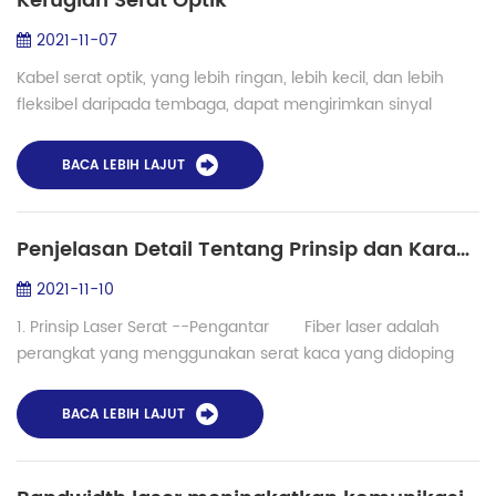
Kerugian Serat Optik
2021-11-07
Kabel serat optik, yang lebih ringan, lebih kecil, dan lebih
fleksibel daripada tembaga, dapat mengirimkan sinyal
dengan kecepatan lebih cepat dalam jarak yang lebih jauh.
Namun, banyak faktor yang da...
BACA LEBIH LAJUT
Penjelasan Detail Tentang Prinsip dan Karakteristik Laser Serat
2021-11-10
1. Prinsip Laser Serat --Pengantar Fiber laser adalah
perangkat yang menggunakan serat kaca yang didoping
rare-earth sebagai media penguatan untuk menghasilkan
output laser. Laser serat dapat dikemb...
BACA LEBIH LAJUT