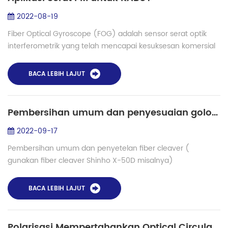
2022-08-19
Fiber Optical Gyroscope (FOG) adalah sensor serat optik
interferometrik yang telah mencapai kesuksesan komersial
yang luar biasa. Pada dasarnya, FOG adalah sensor
kecepatan rotasi dan rotasi yang umum...
BACA LEBIH LAJUT
Pembersihan umum dan penyesuaian golok serat
2022-09-17
Pembersihan umum dan penyetelan fiber cleaver (
gunakan fiber cleaver Shinho X-50D misalnya)
Pembersihan umum fiber Cleaver Alat persiapan: Kapas
penyerap, pinset, sikat, alkohol anhidrat 1. Gunakan s...
BACA LEBIH LAJUT
Polarisasi Mempertahankan Optical Circulator