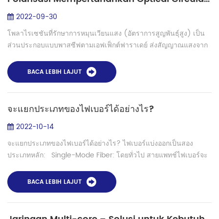
2022-09-30
โพลาไรเซชันที่รักษาการหมุนเวียนแสง (อัตราการสูญพันธุ์สูง) เป็น
ส่วนประกอบแบบพาสซีฟตามเอฟเฟ็กต์ฟาราเดย์ ส่งสัญญาณแสงจาก
พอร์ตหนึ่งไปยังพอร์ตลำดับถัดไปโดยมีการสูญเสียต่ำ แต่ในขณะ
เดียวกันก็ปิดกั้นการส่งผ่า...
BACA LEBIH LAJUT
จะแยกประเภทของไฟเบอร์ได้อย่างไร?
2022-10-14
จะแยกประเภทของไฟเบอร์ได้อย่างไร? ไฟเบอร์แบ่งออกเป็นสอง
ประเภทหลัก: Single-Mode Fiber: โดยทั่วไป สายแพทช์ไฟเบอร์จะ
แสดงด้วยสีเหลือง ข้อต่อและปลอกป้องกันจะเป็นสีน้ำเงิน ไฟเบอร์แบบ
หลายโหมด: โดยทั่วไ...
BACA LEBIH LAJUT