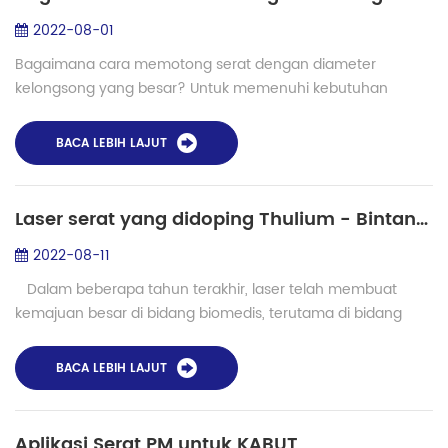
2022-08-01
Bagaimana cara memotong serat dengan diameter
kelongsong yang besar? Untuk memenuhi kebutuhan
industri dan penelitian ilmiah yang mengejar presisi tinggi
dan kebutuhan untuk memotong serat optik berdi...
BACA LEBIH LAJUT
Laser serat yang didoping Thulium - Bintang yang sedang naik daun di bidang medis
2022-08-11
Dalam beberapa tahun terakhir, laser telah membuat
kemajuan besar di bidang biomedis, terutama di bidang
bedah invasif minimal, karena monokromatisme,
kolinearitas, dan kepadatan energiny...
BACA LEBIH LAJUT
Aplikasi Serat PM untuk KABUT