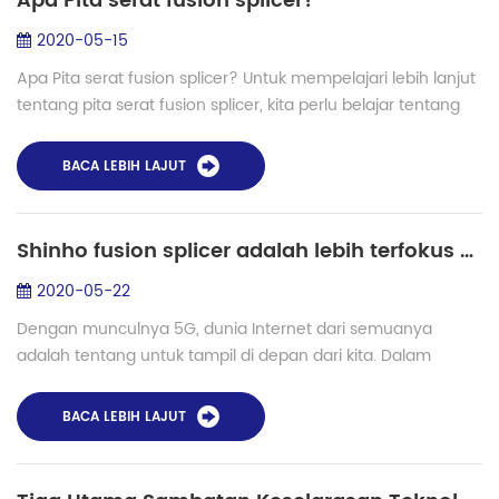
Apa Pita serat fusion splicer?
2020-05-15
Apa Pita serat fusion splicer? Untuk mempelajari lebih lanjut
tentang pita serat fusion splicer, kita perlu belajar tentang
serat pita pertama. Apa pita serat? Serat pita dilakukan oleh
manufaktur ser...
BACA LEBIH LAJUT
Shinho fusion splicer adalah lebih terfokus pada pasar global di era 5G
2020-05-22
Dengan munculnya 5G, dunia Internet dari semuanya
adalah tentang untuk tampil di depan dari kita. Dalam
jaringan transmisi baru yang lebih serat optik seperti g. 654E
butuhkan yang akan diterapkan unt...
BACA LEBIH LAJUT