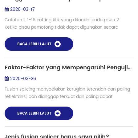
2020-03-17
Catatan:1. 1-16 cutting titik yang ditandai pada pisau 2.
Ketika pisau pemotong tidak dapat digunakan secara
normal, silahkan membersihkan pisau dan perlengkapan
dalam waktu 3. Jika itu masih tidak da...
BACA LEBIH LAJUT
Faktor-Faktor yang Mempengaruhi Pengujian OTDR
2020-03-26
Fusion splicing menyediakan kerugian terendah dan paling
reflektansi, dan dianggap terkuat dan paling dapat
diandalkan metode bergabung dengan dua serat. Bila
dilaksanakan dengan baik, sambatan dapat ...
BACA LEBIH LAJUT
Jenis fusion splicer harus saya pilih?