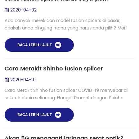
2020-04-02
Ada banyak merek dan model fusion splicers di pasar,
apakah anda bingung mana yang harus anda pilih? Mari
kita bicara tentang bagaimana untuk mengkonfirmasi jenis
fusion splicer anda harus memilih dar...
BACA LEBIH LAJUT
Cara Merakit Shinho fusion splicer
2020-04-10
Cara Merakit Shinho fusion splicer COVID-19 menyebar di
seluruh dunia sekarang. Hangat Prompt dengan Shinho
serat fusion splicer: Silakan mengambil masker saat pergi
keluar dan mencuci tangan anda.Shi...
BACA LEBIH LAJUT
Akan 5G mengganti jaringan serat optik?