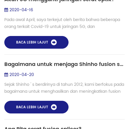
2020-04-16
Pada awal April, saya terkejut oleh berita bahwa beberapa
orang terkait Covid-19 untuk jaringan 5G, dan
menghancurkan menara. Satu hanya menunjukkan bahwa
jaringan 5G menyebabkan Covid-19, atau gejala...
BACA LEBIH LAJUT
Bagaimana untuk menjaga Shinho fusion splicer ?
2020-04-20
Sejak Shinho ' s berdirinya di tahun 2012, kami berfokus pada
bagaimana untuk menghasilkan dan meningkatkan fusion
splicers. Kami memiliki profesional dan pribadi lini produksi
dan kami memiliki team ...
BACA LEBIH LAJUT