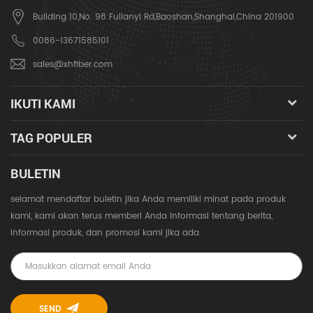
Building 10,No. 98 Fulianyi Rd,Baoshan,Shanghai,China 201900
0086-13671585101
sales@xhfiber.com
IKUTI KAMI
TAG POPULER
BULETIN
selamat mendaftar buletin jika Anda memiliki minat pada produk
kami, kami akan terus memberi Anda informasi tentang berita,
informasi produk, dan promosi kami jika ada.